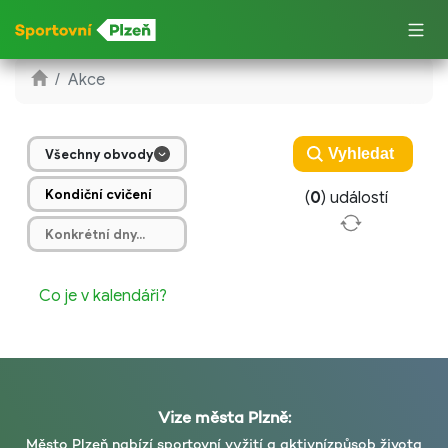
Akce
Všechny obvody
(
0
) událostí
Co je v kalendáři?
Vize města Plzně:
Město Plzeň nabízí sportovní vyžití a aktivní
způsob života