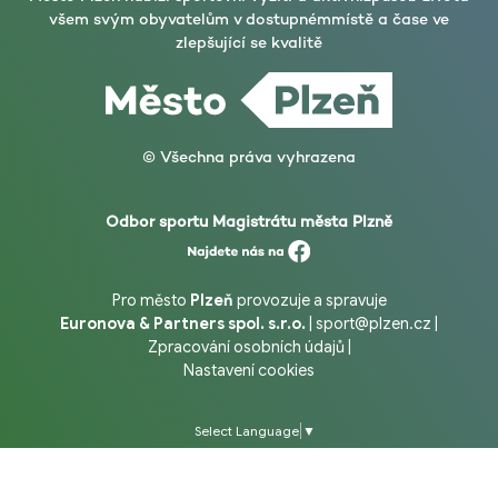
všem svým obyvatelům v dostupném
místě a čase ve
zlepšující se kvalitě
© Všechna práva vyhrazena
Odbor sportu Magistrátu města Plzně
Pro město
Plzeň
provozuje a spravuje
Euronova & Partners spol. s.r.o.
|
sport@plzen.cz
|
Zpracování osobních údajů
|
Nastavení cookies
Select Language
▼