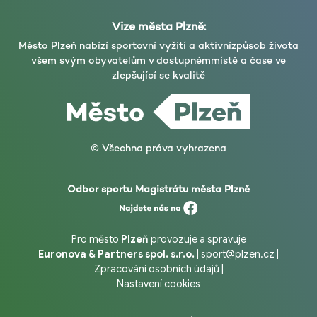
Vize města Plzně:
Město Plzeň nabízí sportovní vyžití a aktivní
způsob života
všem svým obyvatelům v dostupném
místě a čase ve
zlepšující se kvalitě
© Všechna práva vyhrazena
Odbor sportu Magistrátu města Plzně
Pro město
Plzeň
provozuje a spravuje
Euronova & Partners spol. s.r.o.
|
sport@plzen.cz
|
Zpracování osobních údajů
|
Nastavení cookies