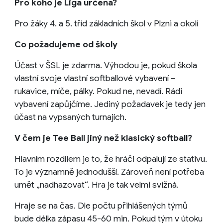
Pro koho je Liga určena?
Pro žáky 4. a 5. tříd základních škol v Plzni a okolí
Co požadujeme od školy
Účast v ŠSL je zdarma. Výhodou je, pokud škola
vlastní svoje vlastní softballové vybavení –
rukavice, míče, pálky. Pokud ne, nevadí. Rádi
vybavení zapůjčíme. Jediný požadavek je tedy jen
účast na vypsaných turnajích.
V čem je Tee Ball jiný než klasický softball?
Hlavním rozdílem je to, že hráči odpalují ze stativu.
To je významně jednodušší. Zároveň není potřeba
umět „nadhazovat“. Hra je tak velmi svižná.
Hraje se na čas. Dle počtu přihlášených týmů
bude délka zápasu 45-60 min. Pokud tým v útoku