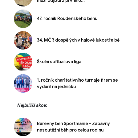
muži odjíždí z prvního...
47. ročník Roudenského běhu
34. MČR dospělých v halové lukostřelbě
Školní softballová liga
1. ročník charitativního turnaje firem se
vydařil na jedničku
Nejbližší akce:
Barevný běh Sportmánie - Zábavný
nesoutěžní běh pro celou rodinu