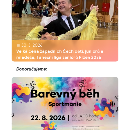
30. 3. 2026
Velká cena západních Čech dětí, juniorů a
mládeže, Taneční liga seniorů Plzeň 2026
Doporučujeme: